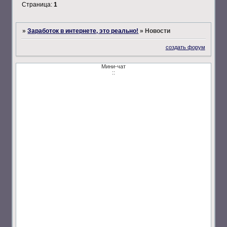
Страница:
1
»
Заработок в интернете, это реально!
»
Новости
создать форум
Мини-чат
::