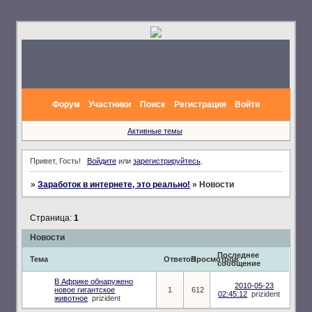
Форум
Участники
Поиск
Регистрация
Войти
Активные темы
Привет, Гость!
Войдите
или
зарегистрируйтесь
.
»
Заработок в интернете, это реально!
»
Новости
Страница:
1
Новости
Последнее
Тема
Ответов
Просмотров
сообщение
В Африке обнаружено
2010-05-23
новое гигантское
1
612
02:45:12
prizident
животное
prizident