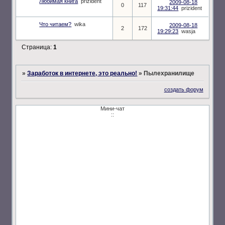
Любимая книга
prizident
2009-08-18
0
117
19:31:44
prizident
Что читаем?
wika
2009-08-18
2
172
19:29:23
wasja
Страница:
1
»
Заработок в интернете, это реально!
»
Пылехранилище
создать форум
Мини-чат
::