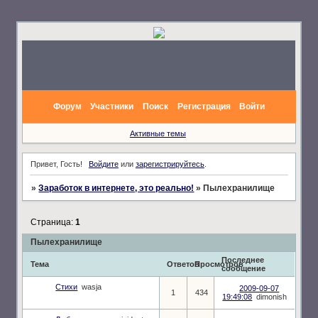
Форум
Участники
Поиск
Регистрация
Войти
Активные темы
Привет, Гость!
Войдите
или
зарегистрируйтесь
.
»
Заработок в интернете, это реально!
»
Пылехранилище
Страница:
1
Пылехранилище
Последнее
Тема
Ответов
Просмотров
сообщение
Стихи
wasja
2009-09-07
1
434
19:49:08
dimonish