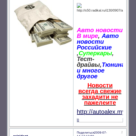
Авто новости
В мире
,
Авто
новости
Российские
,
Суперкары
,
Тест-
драйвы,
Тюнинг
и многое
другое
Hовости
всегда свежие
захадити не
пажелеите
http://autoalex.my1.ru
0
2
Поделиться
2009-07-