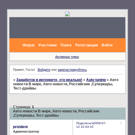
Форум
Участники
Поиск
Регистрация
Войти
Активные темы
Привет, Гость!
Войдите
или
зарегистрируйтесь
.
»
Заработок в интернете, это реально!
»
Auto tuning
»
Авто
новости В мире, Авто новости, Российские ,Суперкары,
Тест-драйвы
Страница:
1
Авто новости В мире, Авто новости, Российские
,Суперкары, Тест-драйвы
1
Поделиться
2009-07-
prizident
12 22:43:10
Администратор