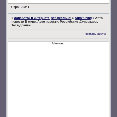
Страница:
1
»
Заработок в интернете, это реально!
»
Auto tuning
»
Авто
новости В мире, Авто новости, Российские ,Суперкары,
Тест-драйвы
создать форум
Мини-чат
::