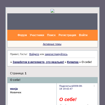
Форум
Участники
Поиск
Регистрация
Войти
Активные темы
Привет, Гость!
Войдите
или
зарегистрируйтесь
.
»
Заработок в интернете, это реально!
»
Курилка
»
О себе!
Страница:
1
О себе!
1
Поделиться
2009-08-
wasja
18 19:42:47
Новичок
О себе!