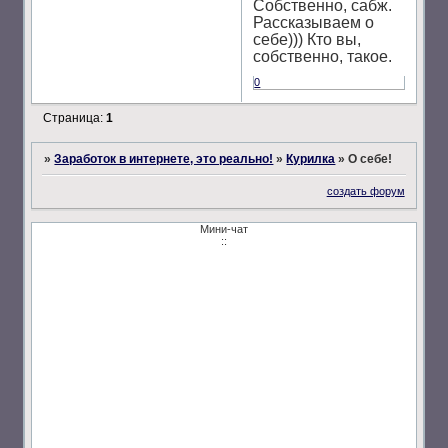
Собственно, сабж.
Рассказываем о
себе))) Кто вы,
собственно, такое.
0
Страница:
1
»
Заработок в интернете, это реально!
»
Курилка
»
О себе!
создать форум
Мини-чат
::